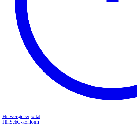
Hinweisgeberportal
HinSchG-konform