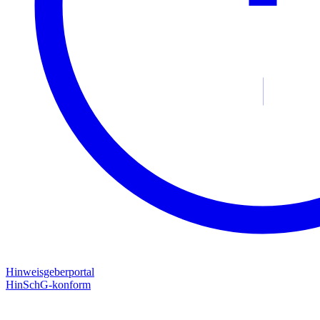
Hinweisgeberportal
HinSchG-konform